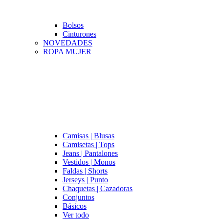
Bolsos
Cinturones
NOVEDADES
ROPA MUJER
Camisas | Blusas
Camisetas | Tops
Jeans | Pantalones
Vestidos | Monos
Faldas | Shorts
Jerseys | Punto
Chaquetas | Cazadoras
Conjuntos
Básicos
Ver todo