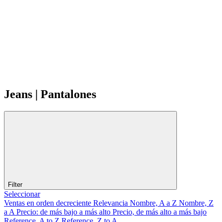
Jeans | Pantalones
Filter
Seleccionar
Ventas en orden decreciente
Relevancia
Nombre, A a Z
Nombre, Z
a A
Precio: de más bajo a más alto
Precio, de más alto a más bajo
Reference, A to Z
Reference, Z to A