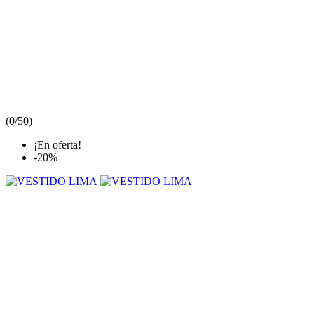
(
0/5
0
)
¡En oferta!
-20%