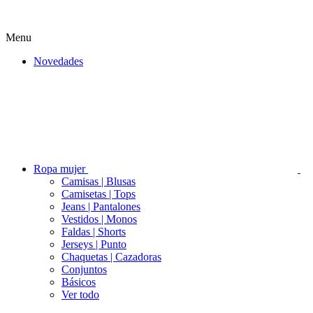
Menu
Novedades
Ropa mujer
Camisas | Blusas
Camisetas | Tops
Jeans | Pantalones
Vestidos | Monos
Faldas | Shorts
Jerseys | Punto
Chaquetas | Cazadoras
Conjuntos
Básicos
Ver todo