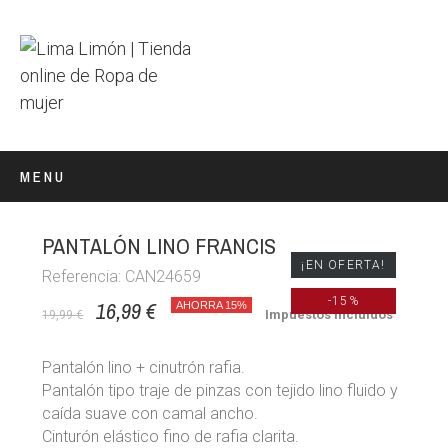
MENU
PANTALÓN LINO FRANCIS
¡EN OFERTA!
Referencia: CAN24659
-15%
16,99 €
AHORRA 15%
Impuestos incluidos
19,99 €
Pantalón lino + cinutrón rafia.
Pantalón tipo traje de pinzas con tejido lino fluido y
caída suave con camal ancho.
Cinturón elástico fino de rafia clarita.