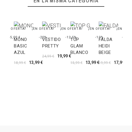
EN LA MISMA CATEGORÍA
¡EN OFERTA!
¡EN OFERTA!
¡EN OFERTA!
¡EN OFERTA!
¡EN OFE
-5,00 €
-20%
-12,5%
-10%
-12,5
MONO
VESTIDO
TOP
FALDA
BASIC
PRETTY
GLAM
HEIDI
AZUL
BLANCO
BEIGE
19,99 €
V
24,99 €
13,99 €
13,99 €
17,99 €
G
18,99 €
15,99 €
19,99 €
F
N
39