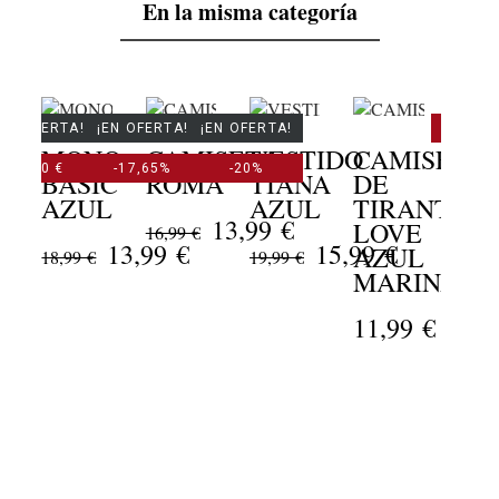
En la misma categoría
¡EN OFERTA!
¡EN OFERTA!
¡EN OFERTA!
-14,28
MONO
CAMISETA
VESTIDO
CAMISETA
-5,00 €
-17,65%
-20%
BASIC
ROMA
TIANA
DE
AZUL
AZUL
TIRANTES
CO
13,99 €
LOVE
16,99 €
CU
13,99 €
15,99 €
AZUL
18,99 €
19,99 €
MARINA
34,99
11,99 €