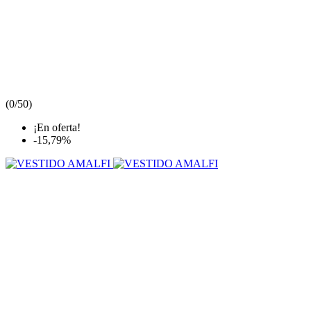
(
0/5
0
)
¡En oferta!
-15,79%