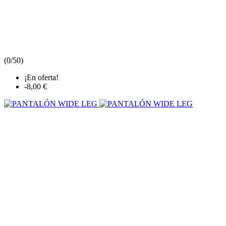
(
0/5
0
)
¡En oferta!
-8,00 €