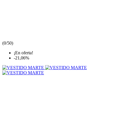
(
0/5
0
)
¡En oferta!
-21,06%