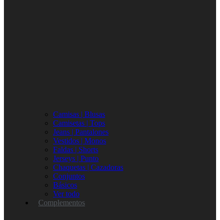
Camisas | Blusas
Camisetas | Tops
Jeans | Pantalones
Vestidos | Monos
Faldas | Shorts
Jerseys | Punto
Chaquetas | Cazadoras
Conjuntos
Básicos
Ver todo
Complementos