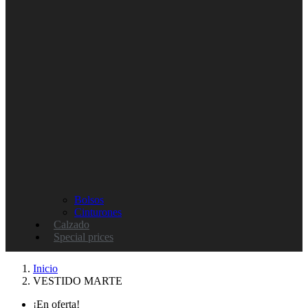
Bolsos
Cinturones
Calzado
Special prices
Inicio
VESTIDO MARTE
¡En oferta!