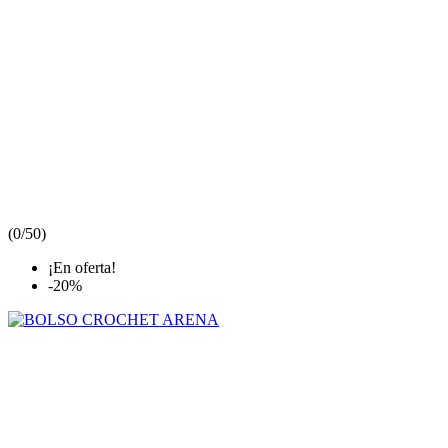
(
0/5
0
)
¡En oferta!
-20%