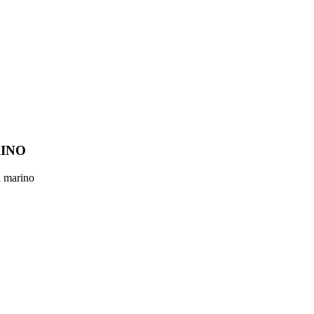
RINO
l marino