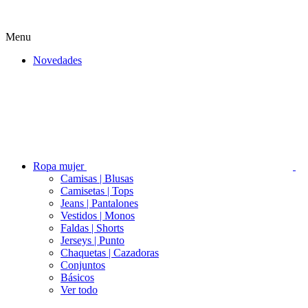
Menu
Novedades
Ropa mujer
Camisas | Blusas
Camisetas | Tops
Jeans | Pantalones
Vestidos | Monos
Faldas | Shorts
Jerseys | Punto
Chaquetas | Cazadoras
Conjuntos
Básicos
Ver todo