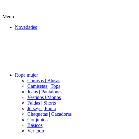
Menu
Novedades
Ropa mujer
Camisas | Blusas
Camisetas | Tops
Jeans | Pantalones
Vestidos | Monos
Faldas | Shorts
Jerseys | Punto
Chaquetas | Cazadoras
Conjuntos
Básicos
Ver todo