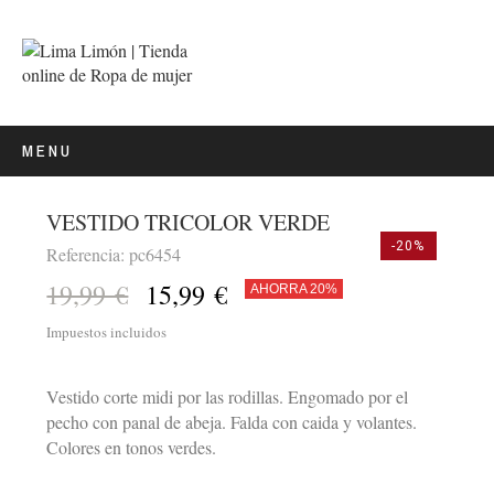
MENU
VESTIDO TRICOLOR VERDE
-20%
Referencia: pc6454
19,99 €
15,99 €
AHORRA 20%
Impuestos incluidos
Vestido corte midi por las rodillas. Engomado por el
pecho con panal de abeja. Falda con caida y volantes.
Colores en tonos verdes.