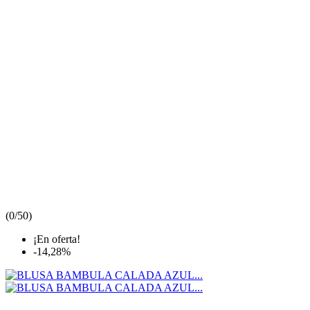
(
0/5
0
)
¡En oferta!
-14,28%