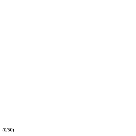
(
0/5
0
)