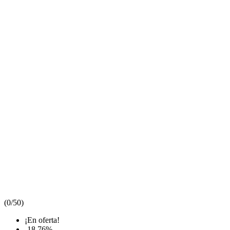
(
0/5
0
)
¡En oferta!
-18,76%