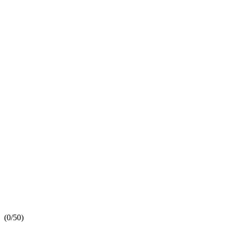
(
0/5
0
)