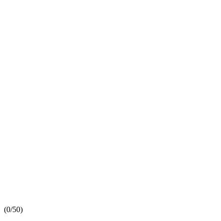
(
0/5
0
)