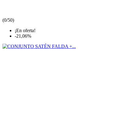
(
0/5
0
)
¡En oferta!
-21,06%