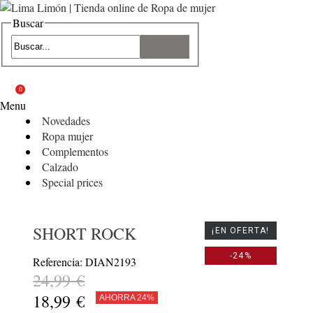
Buscar
0
Menu
Novedades
Ropa mujer
Complementos
Calzado
Special prices
SHORT ROCK
¡EN OFERTA!
-24%
Referencia: DIAN2193
24,99 €
18,99 €
AHORRA 24%