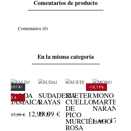
Comentarios de producto
Comentarios (0)
En la misma categoría
¡EN OFERTA!
-18,19%
FALDA
SUDADERA
SUETER
MONO
-5,00 €
JAMAICA
RAYAS
CUELLO
MARTE
DE
NARANJA
CH
12,99 €
18,99 €
PICO
17,99 €
LI
17,99 
MURCIÉLAGO
21,99 €
ROSA