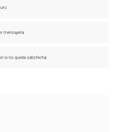
guro
or mensajería
ón si no queda satisfecha