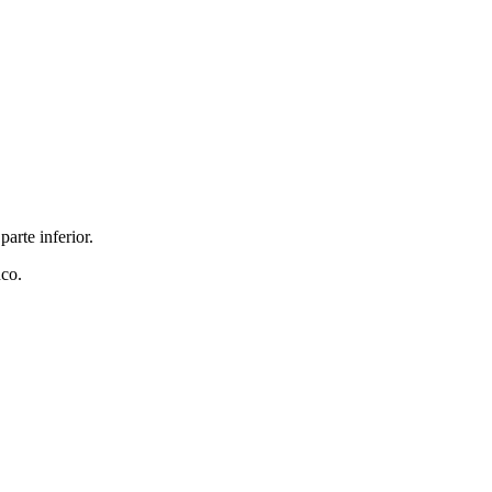
arte inferior.
nco.