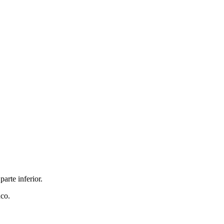
arte inferior.
nco.