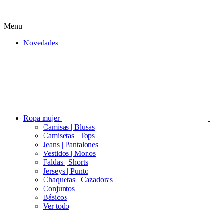
Menu
Novedades
Ropa mujer
Camisas | Blusas
Camisetas | Tops
Jeans | Pantalones
Vestidos | Monos
Faldas | Shorts
Jerseys | Punto
Chaquetas | Cazadoras
Conjuntos
Básicos
Ver todo