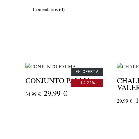
Comentarios (0)
¡EN OFERTA!
CONJUNTO PALMA
CHAL
-14,29%
VALE
29,99 €
34,99 €
1
29,99 €