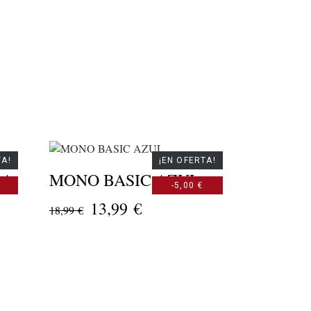
TA!
¡EN OFERTA!
RA
MONO BASIC AZUL
-5,00 €
13,99 €
18,99 €