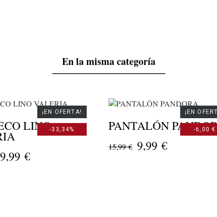
En la misma categoría
¡EN OFERTA!
¡EN OFER
ECO LINO
PANTALÓN PANDO
-33,34%
-6,00 €
RIA
9,99 €
15,99 €
9,99 €