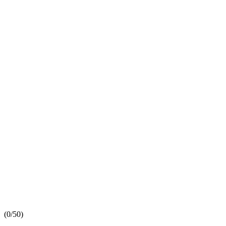
(
0/5
0
)