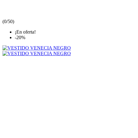
(
0/5
0
)
¡En oferta!
-20%