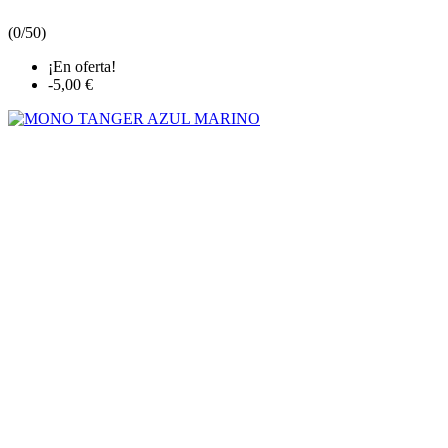
(
0/5
0
)
¡En oferta!
-5,00 €