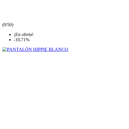
(
0/5
0
)
¡En oferta!
-10,71%