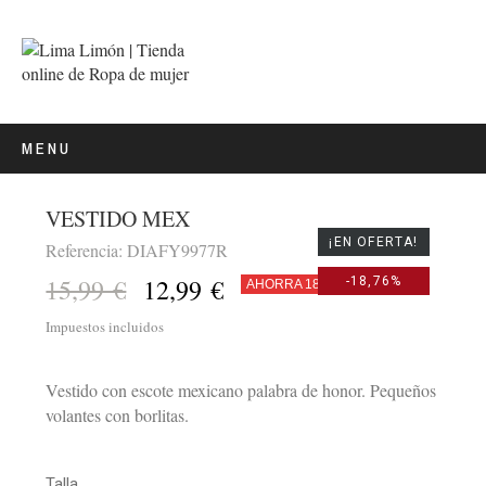
MENU
VESTIDO MEX
¡EN OFERTA!
Referencia: DIAFY9977R
15,99 €
12,99 €
-18,76%
AHORRA 18,76%
Impuestos incluidos
Vestido con escote mexicano palabra de honor. Pequeños
volantes con borlitas.
Talla