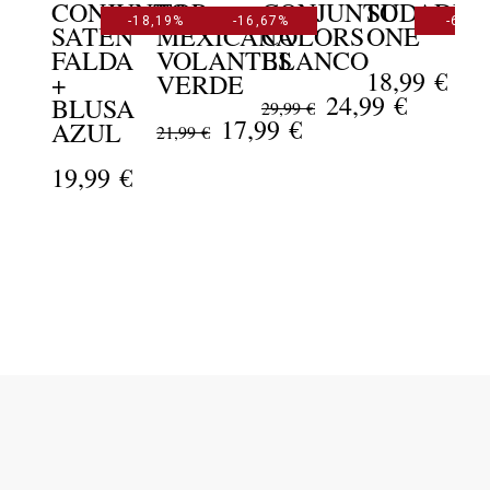
CONJUNTO
TOP
CONJUNTO
SUDADER
-18,19%
-16,67%
-6,00 
SATÉN
MEXICANA
COLORS
ONE
FALDA
VOLANTES
BLANCO
18,99 €
C
+
VERDE
24,99 €
M
BLUSA
29,99 €
17,99 €
D
AZUL
21,99 €
19,99 €
18