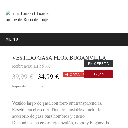
MENU
VESTIDO GASA FLOR BUGANVILLA
¡EN OFERTA!
Referencia: KP55167
39,99 €
34,99 €
-12,5%
AHORRA 12,5%
Impuestos incluidos
Vestido largo de gasa con forro antitransparencias.
Rosetón en el escote. Tirantes ajustables. Incluido
accesorio de gasa para hombros y cuello.
Disponibles en color: rojo, azulón, negro y buganvilla.