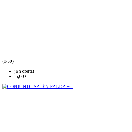
(
0/5
0
)
¡En oferta!
-5,00 €