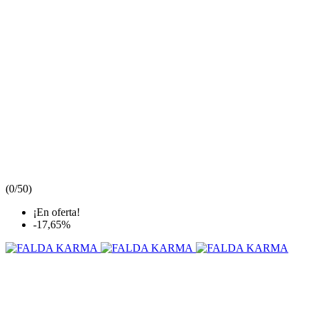
(
0/5
0
)
¡En oferta!
-17,65%