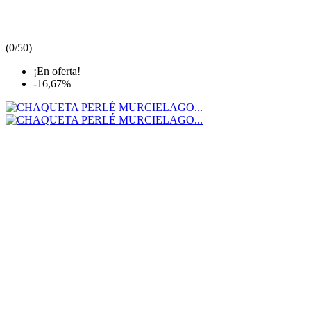
(
0/5
0
)
¡En oferta!
-16,67%