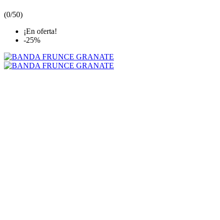
(
0/5
0
)
¡En oferta!
-25%