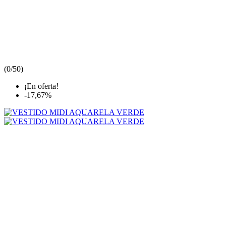
(
0/5
0
)
¡En oferta!
-17,67%