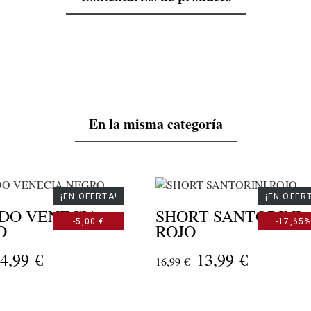
En la misma categoría
¡EN OFERTA!
¡EN OFER
IDO VENECIA
SHORT SANTORINI
-5,00 €
-17,65
O
ROJO
4,99 €
13,99 €
16,99 €