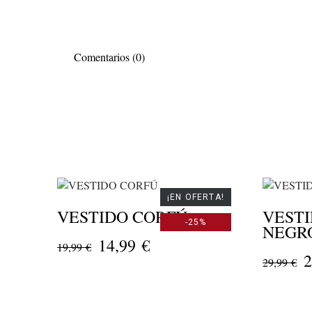
Comentarios (0)
¡EN OFERTA!
VESTIDO CORFÚ
VEST
-25%
NEGR
14,99 €
19,99 €
2
29,99 €