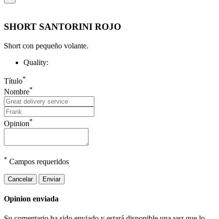
SHORT SANTORINI ROJO
Short con pequeño volante.
Quality:
*
Título
*
Nombre
*
Opinion
*
Campos requeridos
Cancelar
Enviar
Opinion enviada
Su comentario ha sido enviado y estará disponible una vez que lo