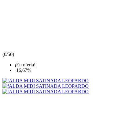
(
0/5
0
)
¡En oferta!
-16,67%