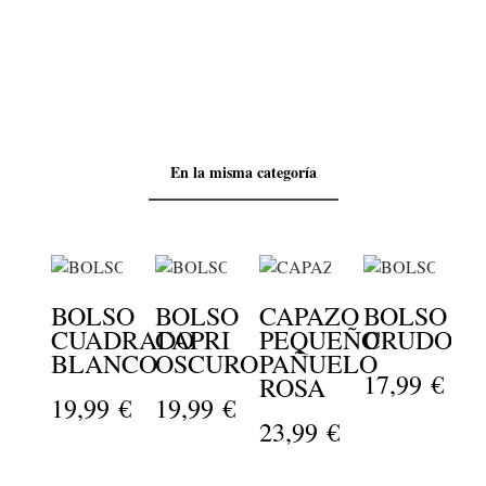
En la misma categoría
BOLSO
BOLSO
CAPAZO
BOLSO
CUADRADO
CAPRI
PEQUEÑO
CRUDO
BLANCO
OSCURO
PAÑUELO
17,99 €
B
ROSA
19,99 €
19,99 €
L
23,99 €
1