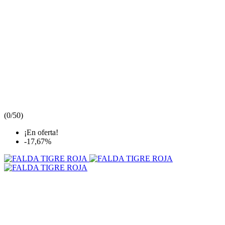
(
0/5
0
)
¡En oferta!
-17,67%