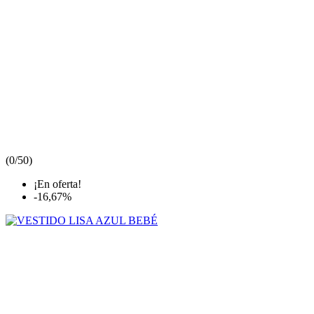
(
0/5
0
)
¡En oferta!
-16,67%