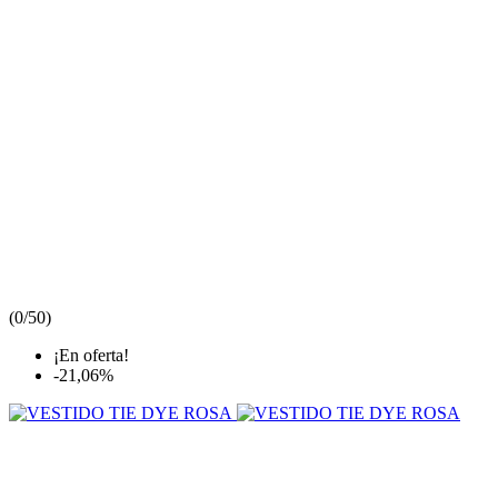
(
0/5
0
)
¡En oferta!
-21,06%