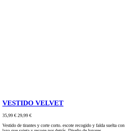
VESTIDO VELVET
35,99 €
29,99 €
Vestido de tirantes y corte corto. escote recogido y falda suelta con
lazo que sujeta y recoge por detrás. Diseño de lunares.