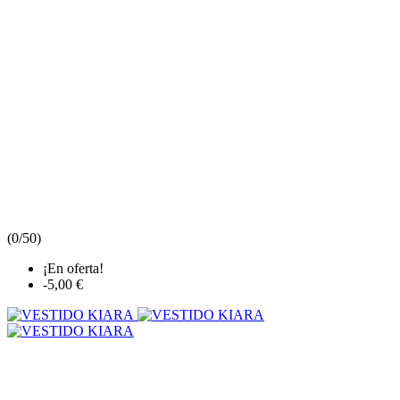
(
0/5
0
)
¡En oferta!
-5,00 €