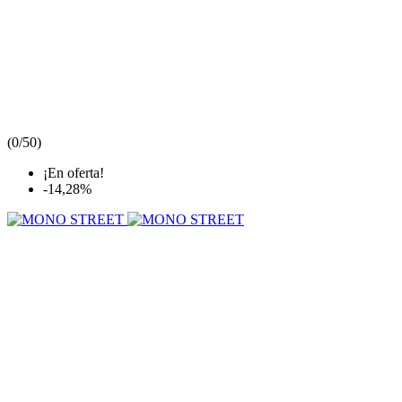
(
0/5
0
)
¡En oferta!
-14,28%