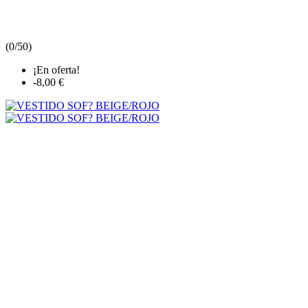
(
0/5
0
)
¡En oferta!
-8,00 €