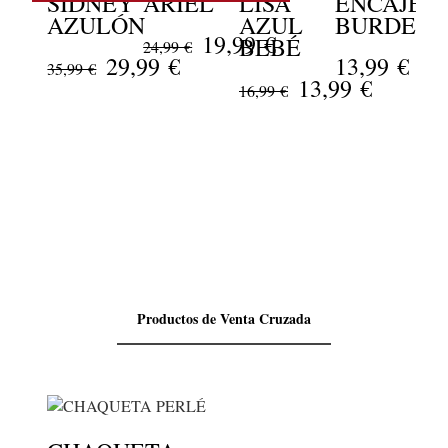
SIDNEY
ARIEL
LISA
ENCAJE
AZULÓN
AZUL
BURDEOS
19,99 €
B
BEBÉ
24,99 €
29,99 €
13,99 €
B
35,99 €
13,99 €
C
16,99 €
V
M
1
Productos de Venta Cruzada