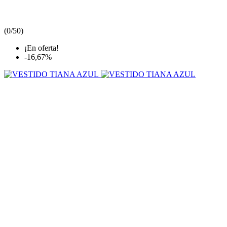
(
0/5
0
)
¡En oferta!
-16,67%