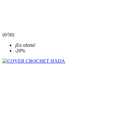
(
0/5
0
)
¡En oferta!
-20%