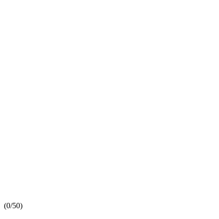
(
0/5
0
)