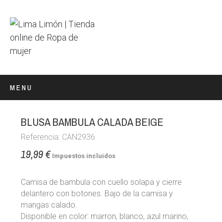
MENU
BLUSA BAMBULA CALADA BEIGE
Referencia: CAN2936
19,99 €
Impuestos incluidos
Camisa de bambula con cuello solapa y cierre
delantero con botones. Bajo de la camisa y
mangas calado.
Disponible en color: marron, blanco, azul marino,