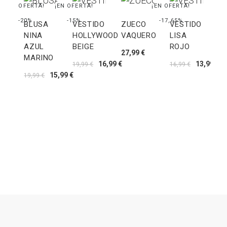
¡EN OFERTA!
¡EN OFERTA!
¡EN OFERTA!
-20%
-15%
-17,65%
BLUSA
VESTIDO
ZUECO
VESTIDO
NINA
HOLLYWOOD
VAQUERO
LISA
AZUL
BEIGE
ROJO
27,99 €
S
MARINO
16,99 €
13,99 €
P
19,99 €
16,99 €
15,99 €
D
19,99 €
H
B
8,