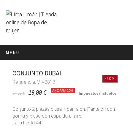
MENU
CONJUNTO DUBAI
-20%
Referencia: VIV2813
19,99 €
AHORRA 20%
Impuestos incluidos
24,99 €
Conjunto 2 piezas blusa + panralon. Pantalón con
goma y blusa con espalda al aire.
Talla hasta 44