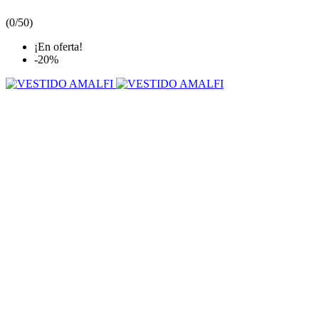
(
0/5
0
)
¡En oferta!
-20%