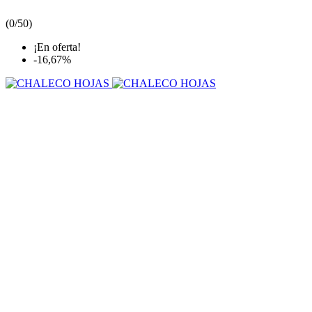
(
0/5
0
)
¡En oferta!
-16,67%