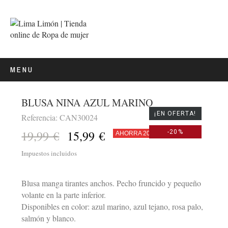
MENU
BLUSA NINA AZUL MARINO
¡EN OFERTA!
Referencia: CAN30024
19,99 €
15,99 €
-20%
AHORRA 20%
Impuestos incluidos
Blusa manga tirantes anchos. Pecho fruncido y pequeño
volante en la parte inferior.
Disponibles en color: azul marino, azul tejano, rosa palo,
salmón y blanco.