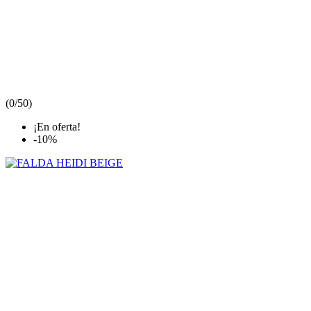
(
0/5
0
)
¡En oferta!
-10%