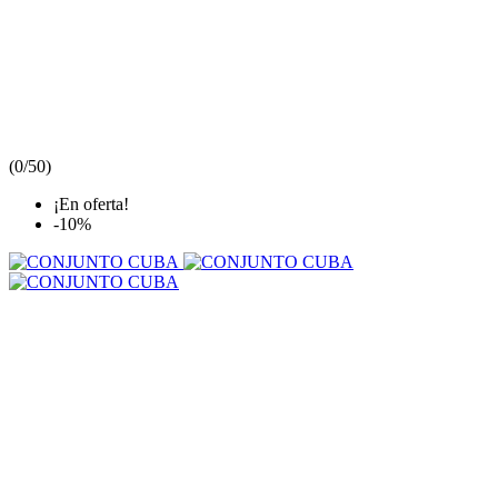
(
0/5
0
)
¡En oferta!
-10%