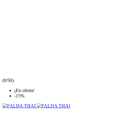
(
0/5
0
)
¡En oferta!
-15%