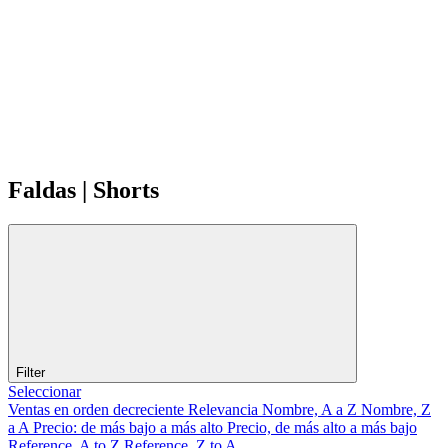
Faldas | Shorts
Filter
Seleccionar
Ventas en orden decreciente
Relevancia
Nombre, A a Z
Nombre, Z
a A
Precio: de más bajo a más alto
Precio, de más alto a más bajo
Reference, A to Z
Reference, Z to A