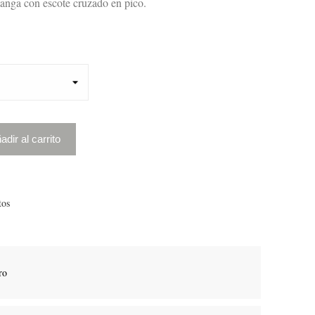
anga con escote cruzado en pico.
adir al carrito
tos
ro