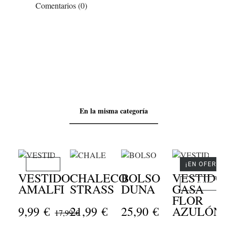
Comentarios (0)
En la misma categoría
-8,00 €
¡EN OFERTA
VESTIDO
CHALECO
BOLSO
VESTIDO
-12,5%
AMALFI
STRASS
DUNA
GASA
FLOR
9,99 €
21,99 €
25,90 €
AZULÓN
17,99 €