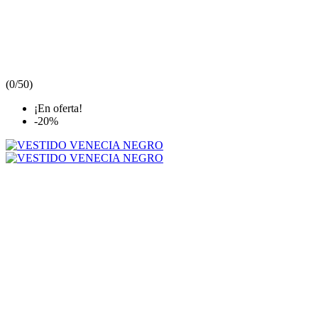
(
0/5
0
)
¡En oferta!
-20%