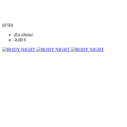
(
0/5
0
)
¡En oferta!
-8,00 €