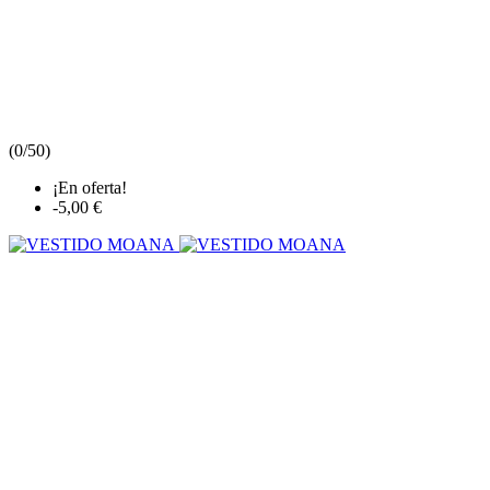
(
0/5
0
)
¡En oferta!
-5,00 €