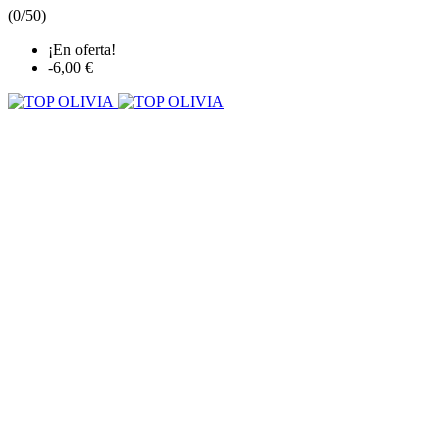
(
0/5
0
)
¡En oferta!
-6,00 €