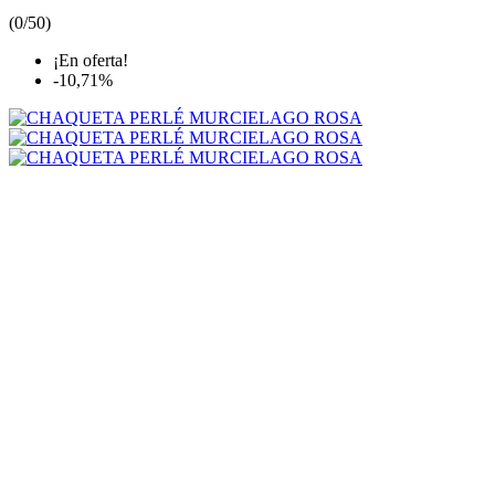
(
0/5
0
)
¡En oferta!
-10,71%