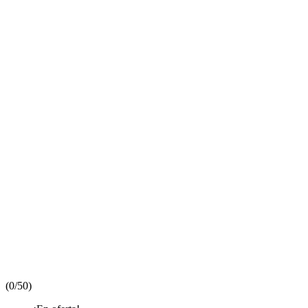
(
0/5
0
)