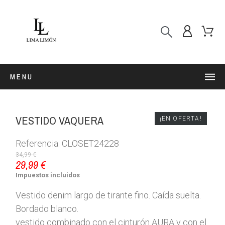
MENU
VESTIDO VAQUERA
¡EN OFERTA!
Referencia: CLOSET24228
34,99 €
29,99 €
Impuestos incluidos
Vestido denim largo de tirante fino. Caída suelta.
Bordado blanco.
vestido combinado con el cinturón AURA y con el