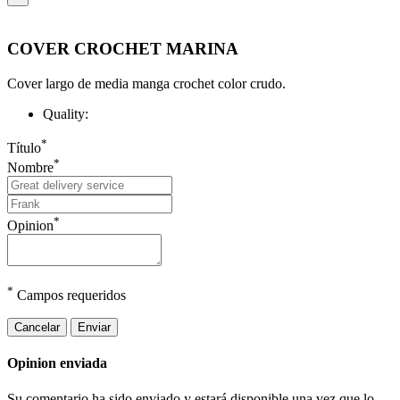
COVER CROCHET MARINA
Cover largo de media manga crochet color crudo.
Quality:
*
Título
*
Nombre
*
Opinion
*
Campos requeridos
Cancelar
Enviar
Opinion enviada
Su comentario ha sido enviado y estará disponible una vez que lo