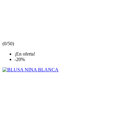
(
0/5
0
)
¡En oferta!
-20%