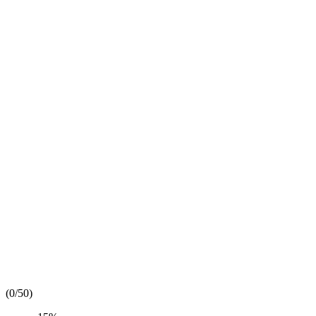
(
0/5
0
)