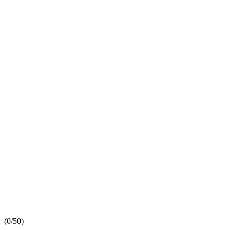
(
0/5
0
)